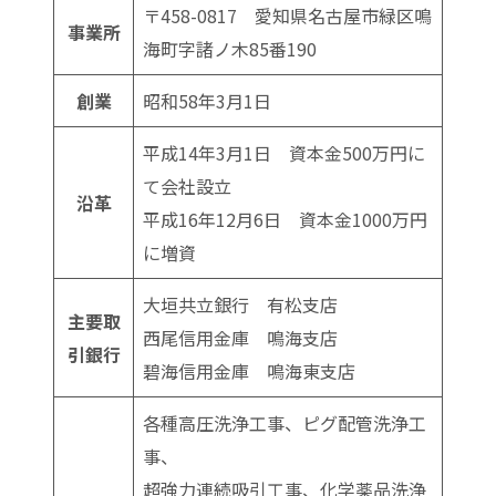
〒458-0817 愛知県名古屋市緑区鳴
事業所
海町字諸ノ木85番190
創業
昭和58年3月1日
平成14年3月1日 資本金500万円に
て会社設立
沿革
平成16年12月6日 資本金1000万円
に増資
大垣共立銀行 有松支店
主要取
西尾信用金庫 鳴海支店
引銀行
碧海信用金庫 鳴海東支店
各種高圧洗浄工事、ピグ配管洗浄工
事、
超強力連続吸引工事、化学薬品洗浄